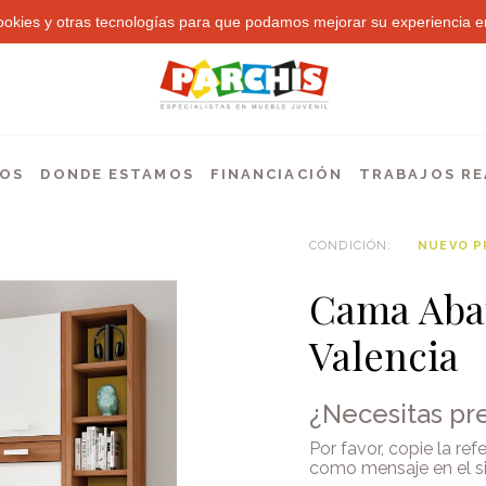
 cookies y otras tecnologías para que podamos mejorar su experiencia en
EOS
DONDE ESTAMOS
FINANCIACIÓN
TRABAJOS RE
CONDICIÓN:
NUEVO 
Cama Aba
Valencia
¿Necesitas pr
Por favor, copie la re
como mensaje en
el 