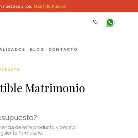
 nuestros sitios.
Más Información
ALIZADOS
BLOG
CONTACTO
PRODUCTO
tible Matrimonio
esupuesto?
ferencia de este producto y pégalo
siguiente formulario
.