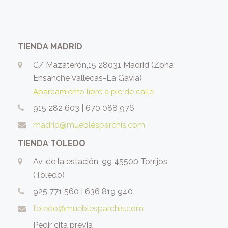
TIENDA MADRID
C/ Mazaterón,15 28031 Madrid (Zona
Ensanche Vallecas-La Gavia)
Aparcamiento libre a pie de calle
915 282 603
|
670 088 976
madrid@mueblesparchis.com
TIENDA TOLEDO
Av. de la estación, 99 45500 Torrijos
(Toledo)
925 771 560
|
636 819 940
toledo@mueblesparchis.com
Pedir cita previa