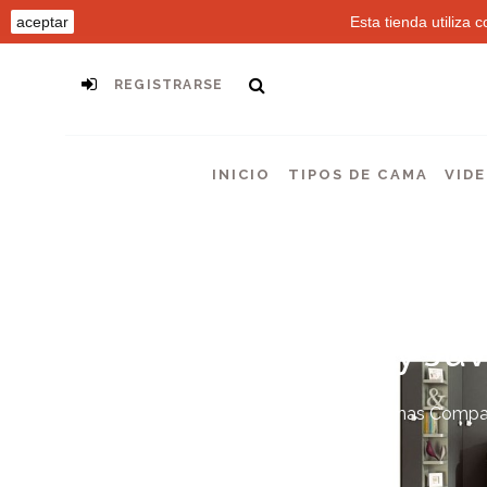
aceptar
Esta tienda utiliza
REGISTRARSE
INICIO
TIPOS DE CAMA
VID
Camas Infantiles y Juv
Camas para Niños
Camas Compa
Camas Tren