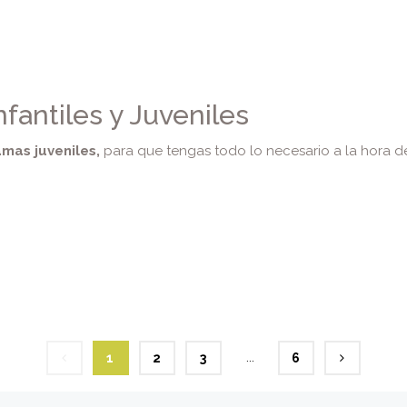
fantiles y Juveniles
mas juveniles,
para que tengas todo lo necesario a la hora de
...
1
2
3
6